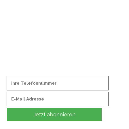
- Referenzen
- Kontakt
Newsletter anmelden
Damit Sie immer auf dem Laufenden sind und keine Aktion verpassen,
informiert Sie der RASEN MEISTER Newsletter über unsere Projekte.
Jetzt abonnieren