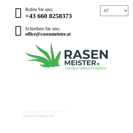
Rufen Sie uns;
+43 660 8258373
Schreiben Sie uns;
office@rasenmeister.at
≡ MENU
L
e
b
e
D
e
i
n
'
s
i
n
G
r
ü
n
e
Beratung und Planung vom Profi
Details