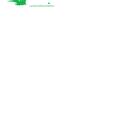
Ihr Traumrasen ist nicht weit entfernt: Wir bieten eine umfassende
Beratung und langfristige Planung für Ihren Wunschrasen an.
Telefon
+43 660 8258373
Fax
+43 660 8258373
E-Mail
office@rasenmeister.at
Adresse
Peppertstrasse 5 3100 ST. Pölten
Menu
- Über uns
- Fotogalerie
- Karriere
- Unsere Orte